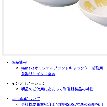
製品情報
yamakaオリジナル
ブランド
キャラクター
業務用
食器
リサイクル食器
インフォメーション
製品のご使用にあたって
陶磁器製品の特性
yamakaについて
会社概要
事業紹介
工場案内
SDGs推進の取組
採用