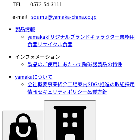
TEL 0572-54-3111
e-mail
soumu@yamaka-china.co.jp
製品情報
yamakaオリジナル
ブランド
キャラクター
業務用
食器
リサイクル食器
インフォメーション
製品のご使用にあたって
陶磁器製品の特性
yamakaについて
会社概要
事業紹介
工場案内
SDGs推進の取組
採用
情報
セキュリティポリシー
品質方針